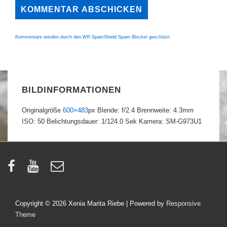
Kommentare werden durch den WP-SpamShield Spam Blocker geschützt
BILDINFORMATIONEN
Originalgröße
600×483
px
Blende: f/2.4
Brennweite: 4.3mm
ISO: 50
Belichtungsdauer: 1/124.0 Sek
Kamera: SM-G973U1
Copyright © 2026
Xenia Marita Riebe
| Powered by
Responsive
Theme