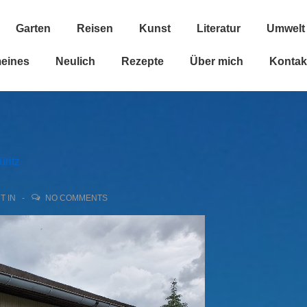
Garten
Reisen
Kunst
Literatur
Umwelt
n
meines
Neulich
Rezepte
Über mich
Kontak
ritz
T IN
NO COMMENTS