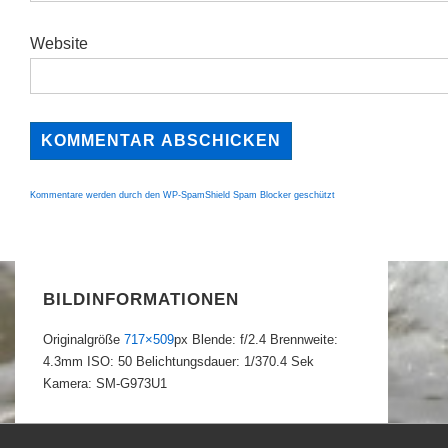
Website
Kommentare werden durch den WP-SpamShield Spam Blocker geschützt
BILDINFORMATIONEN
Originalgröße
717×509
px
Blende: f/2.4
Brennweite:
4.3mm
ISO: 50
Belichtungsdauer: 1/370.4 Sek
Kamera: SM-G973U1