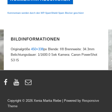
Kommentare werden durch den WP-SpamShield Spam Blocker geschützt
BILDINFORMATIONEN
Originalgröße
450×338
px
Blende: f/8
Brennweite: 34.3mm
Belichtungsdauer: 1/1600.0 Sek
Kamera: Canon PowerShot
S3 IS
Copyright © 2026
Xenia Marita Riebe
| Powered by
Responsive
Theme