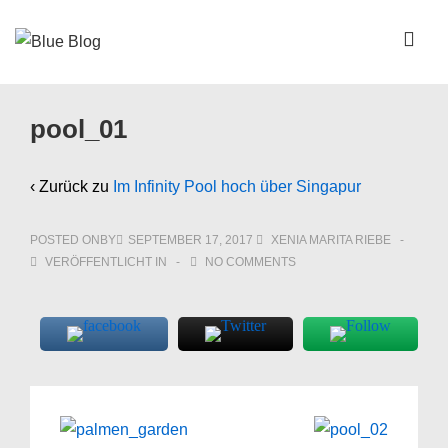
↓
Zum
ME
Inhalt
Main
pool_01
Navigation
‹ Zurück zu
Im Infinity Pool hoch über Singapur
POSTED ONBY
SEPTEMBER 17, 2017
XENIA MARITA RIEBE
VERÖFFENTLICHT IN
NO COMMENTS