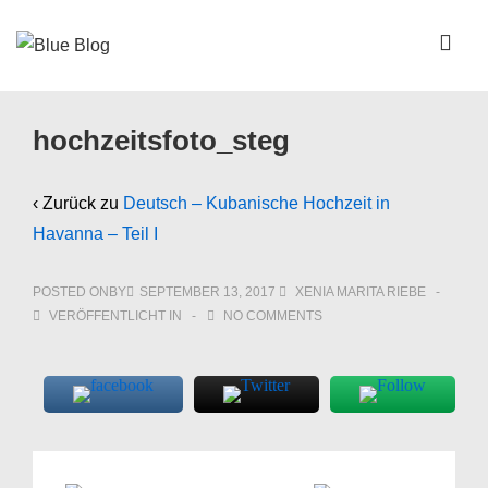
↓
Zum
ME
Inhalt
Main
hochzeitsfoto_steg
Navigation
‹ Zurück zu
Deutsch – Kubanische Hochzeit in
Havanna – Teil I
POSTED ONBY
SEPTEMBER 13, 2017
XENIA MARITA RIEBE
VERÖFFENTLICHT IN
NO COMMENTS