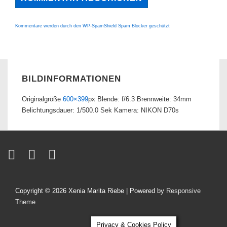
Kommentare werden durch den WP-SpamShield Spam Blocker geschützt
BILDINFORMATIONEN
Originalgröße
600×399
px
Blende: f/6.3
Brennweite: 34mm
Belichtungsdauer: 1/500.0 Sek
Kamera: NIKON D70s
Copyright © 2026
Xenia Marita Riebe
| Powered by
Responsive
Theme
Privacy & Cookies Policy