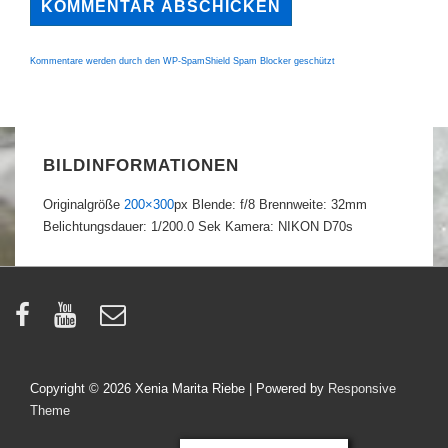
Kommentare werden durch den WP-SpamShield Spam Blocker geschützt
BILDINFORMATIONEN
Originalgröße
200×300
px
Blende: f/8
Brennweite: 32mm
Belichtungsdauer: 1/200.0 Sek
Kamera: NIKON D70s
Copyright © 2026
Xenia Marita Riebe
| Powered by
Responsive
Theme