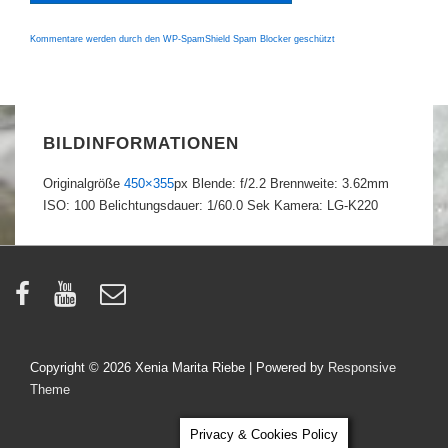
Kommentare werden durch den WP-SpamShield Spam Blocker geschützt
BILDINFORMATIONEN
Originalgröße
450×355
px
Blende: f/2.2
Brennweite: 3.62mm
ISO: 100
Belichtungsdauer: 1/60.0 Sek
Kamera: LG-K220
Copyright © 2026
Xenia Marita Riebe
| Powered by
Responsive
Theme
Privacy & Cookies Policy