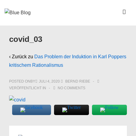
↓
Zum
ME
Inhalt
Main
covid_03
Navigation
‹ Zurück zu
Das Problem der Induktion in Karl Poppers
kritischem Rationalismus
POSTED ONBY
JULI 4, 2020
BERND RIEBE
VERÖFFENTLICHT IN
NO COMMENTS