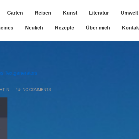
Garten
Reisen
Kunst
Literatur
Umwelt
n
meines
Neulich
Rezepte
Über mich
Kontak
s Textgenerators
HT IN
NO COMMENTS