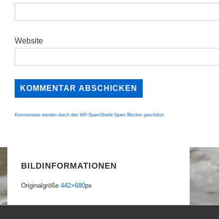
Website
Kommentare werden durch den WP-SpamShield Spam Blocker geschützt
BILDINFORMATIONEN
Originalgröße
442×680
px