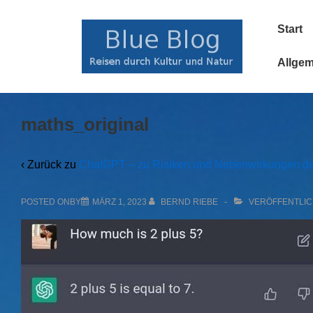
↓
Main
Zum
Start
Navigatio
Inhalt
Allge
maths_original
‹ Zurück zu
ChatGPT – zu Risiken und Nebenwirkungen de
POSTED ONBY
MÄRZ 1, 2023
BERND RIEBE
VERÖFFENTLIC