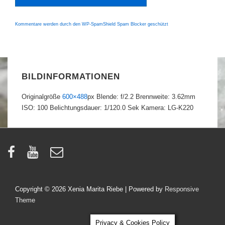
Kommentare werden durch den WP-SpamShield Spam Blocker geschützt
BILDINFORMATIONEN
Originalgröße
600×488
px
Blende: f/2.2
Brennweite: 3.62mm
ISO: 100
Belichtungsdauer: 1/120.0 Sek
Kamera: LG-K220
Copyright © 2026
Xenia Marita Riebe
| Powered by
Responsive
Theme
Privacy & Cookies Policy