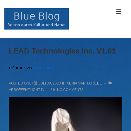
↓
Zum
MEN
Inhalt
Main
LEAD Technologies Inc. V1.01
Navigation
‹ Zurück zu
Epigonier
POSTED ONBY
JULI 30, 2020
XENIA MARITA RIEBE
VERÖFFENTLICHT IN
NO COMMENTS