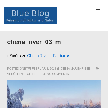
↓
Zum
MEN
Inhalt
Main
chena_river_03_m
Navigation
‹ Zurück zu
Chena River – Fairbanks
POSTED ONBY
FEBRUAR 2, 2018
XENIA MARITA RIEBE
VERÖFFENTLICHT IN
NO COMMENTS