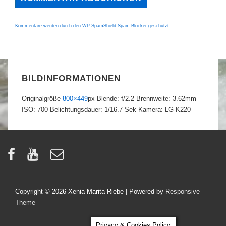
Kommentare werden durch den WP-SpamShield Spam Blocker geschützt
BILDINFORMATIONEN
Originalgröße
800×449
px
Blende: f/2.2
Brennweite: 3.62mm
ISO: 700
Belichtungsdauer: 1/16.7 Sek
Kamera: LG-K220
Copyright © 2026
Xenia Marita Riebe
| Powered by
Responsive
Theme
Privacy & Cookies Policy