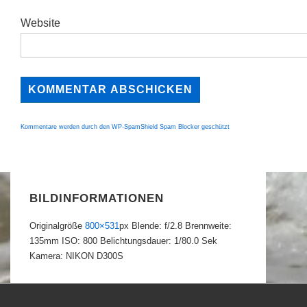
Website
Kommentare werden durch den WP-SpamShield Spam Blocker geschützt
BILDINFORMATIONEN
Originalgröße
800×531
px
Blende: f/2.8
Brennweite:
135mm
ISO: 800
Belichtungsdauer: 1/80.0 Sek
Kamera: NIKON D300S